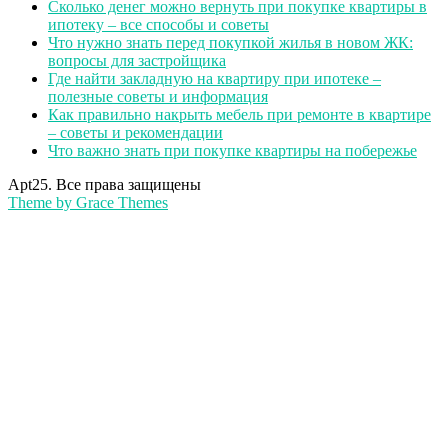
Сколько денег можно вернуть при покупке квартиры в
ипотеку – все способы и советы
Что нужно знать перед покупкой жилья в новом ЖК:
вопросы для застройщика
Где найти закладную на квартиру при ипотеке –
полезные советы и информация
Как правильно накрыть мебель при ремонте в квартире
– советы и рекомендации
Что важно знать при покупке квартиры на побережье
Apt25. Все права защищены
Theme by Grace Themes